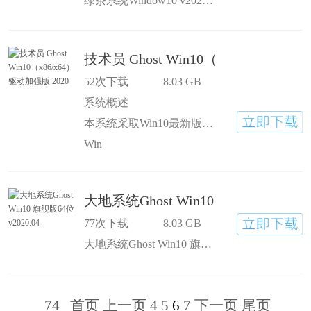
绿茶系统Window10 v2020.04 32位 抢先装机版稳定纯净。去除一些不必要的Metro应用，让用户可以自由选择要安装的程序，同时也加快系统运行速度。系统通过精心检测，不含恶意软件装机备份维护轻松无忧。制作之前预先优化服务、启动项，给你一个开机快速的
技术员 Ghost Win10（x86/x64）驱动
52次下载
8.03 GB
系统概述
本系统采取Win10最新版本1909（需要关闭更新的在 C:\Program Files (x86)目录下 右键管理员运行等待即可）技术员Ghost Win10 x64企业版分享给大家，本系统采用
Win
大地系统Ghost Win10 旗舰版64位 v202
77次下载
8.03 GB
大地系统Ghost Win10 旗舰版64位 v2020.04是一款非常稳定且实用的装机系统，这款系统中集成了我们日常生活中常用的一些驱动等，让你的电脑运行更稳定哦，多样化的安装程序，让你的电脑使用更加方便
74
首页
上一页
4
5
6
7
下一页
尾页