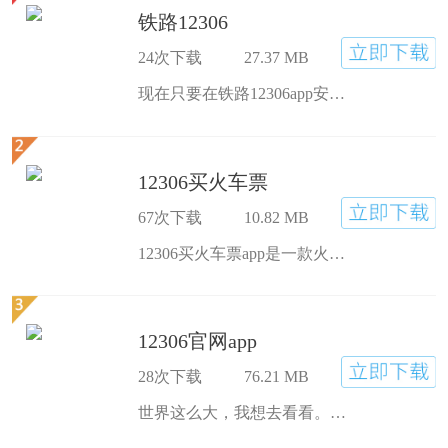
铁路12306
24次下载
27.37 MB
现在只要在铁路12306app安卓版官方下载绑定自己的信息，不管是买票还是改签都很方便，不需要再到现场去了，还可以保存信息，以后买票更加方便。
12306买火车票
67次下载
10.82 MB
12306买火车票app是一款火车票订购应用，随时随地购买全国火车票、退票、改签。官网直订，不含任何手续费和搭卖保险。24小时托管抢票，自动下单，电话提醒付款，让用户轻松抢票，再也不用担心春运抢不到票了。
12306官网app
28次下载
76.21 MB
世界这么大，我想去看看。一个人，一条路，人在旅途中，心随景动。12306官网app为你的旅途保驾护航，不管是想旅行还是想回家，铁路12306app上就能一键买车票，让你的出行更方便，更随心。