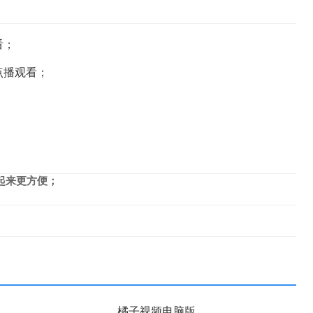
看；
点播观看；
。
起来更方便；
。
橘子视频电脑版