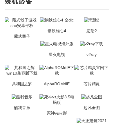
装机必备
钢铁雄心4
恋活2
藏式骰子
星火电视
v2ray
共和国之辉
AlphaROMdiE
芯片精灵
酷我音乐
起凡全图
死神vs火影