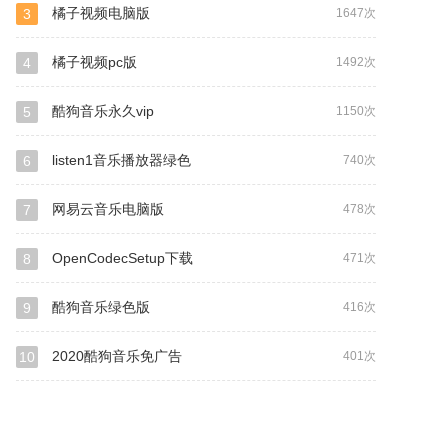
橘子视频电脑版
3
1647次
橘子视频pc版
4
1492次
酷狗音乐永久vip
5
1150次
listen1音乐播放器绿色
6
740次
网易云音乐电脑版
7
478次
OpenCodecSetup下载
8
471次
酷狗音乐绿色版
9
416次
2020酷狗音乐免广告
10
401次