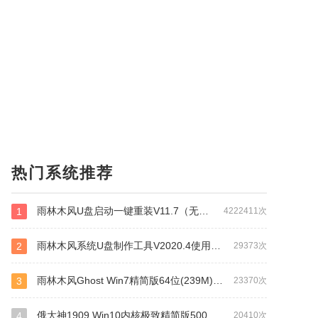
热门系统推荐
雨林木风U盘启动一键重装V11.7（无损网络版）
1
4222411次
雨林木风系统U盘制作工具V2020.4使用教程+下载
2
29373次
雨林木风Ghost Win7精简版64位(239M)终极纯净版镜像下载 v2021.05
3
23370次
俄大神1909 Win10内核极致精简版500MB系统下载 v2021.03
4
20410次