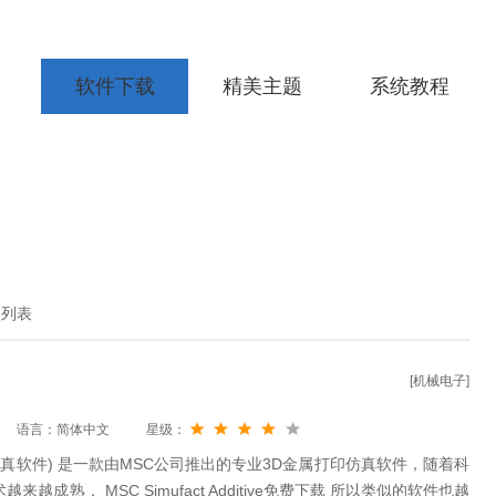
软件下载
精美主题
系统教程
细列表
[机械电子]
语言：简体中文
星级：
金属3D打印仿真软件) 是一款由MSC公司推出的专业3D金属打印仿真软件，随着科
成熟， MSC Simufact Additive免费下载 所以类似的软件也越