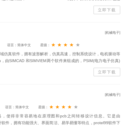
ditive可以有效地对3D金属模型中热变形等进行分析和设计，包含了强大的结
立即下载
形状设计等模块
[机械电子]
语言：简体中文
星级：
制领域仿真软件，拥有波形解析，仿真高速，控制系统设计，电机驱动等
ion，由SIMCAD 和SIMVIEM两个软件来组成的，PSIM(电力电子仿真)
，我们可以为电力电子电路的解析、控制系统设计、电机驱动研究等有效
立即下载
向面向电力电子和电机控制领域的方正应用软件，能够针对各不同用户
[机械电子]
语言：简体中文
星级：
步工具，使得非常容易地在原理图和pcb之间转移设计信息。它是由
路板设计软件，拥有功能强大、界面简洁、易学易懂等特点，protel99软件下