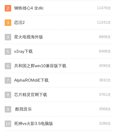
钢铁雄心4 全dlc
2
11476次
恋活2
3
11241次
星火电视海外版
4
8808次
v2ray下载
5
6408次
共和国之辉win10兼容版下载
6
4590次
AlphaROMdiE下载
7
3832次
芯片精灵官网下载
8
3761次
酷我音乐
9
3568次
死神vs火影3.5电脑版
10
3286次