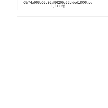
载SP6 同时protel99se软件
PC版
等功能，还可以设计32个信号层，1