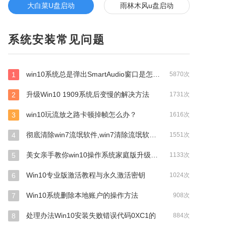
大白菜U盘启动
雨林木风u盘启动
系统安装常见问题
win10系统总是弹出SmartAudio窗口是怎么回事？
1
5870次
升级Win10 1909系统后变慢的解决方法
2
1731次
win10玩流放之路卡顿掉帧怎么办？
3
1616次
彻底清除win7流氓软件,win7清除流氓软件教程
4
1551次
美女亲手教你win10操作系统家庭版升级专业版详细图文教程
5
1133次
Win10专业版激活教程与永久激活密钥
6
1024次
Win10系统删除本地账户的操作方法
7
908次
处理办法Win10安装失败错误代码0XC1的
8
884次